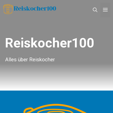
Zum
M
Inhalt
springen
Reiskocher100
Alles über Reiskocher