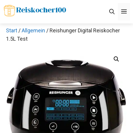
Zum
M
Inhalt
springen
Start
/
Allgemein
/ Reishunger Digital Reiskocher
1.5L Test